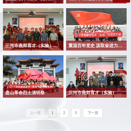
微信二维码
三河市燕郊育才（实验）学校党支部2024年庆七一全体党员座谈会
重温百年党史 汲取奋进力量——参观中国共产党历史展览馆
盘山革命烈士清明祭
三河市燕郊育才（实验）学校党员大会
新学期工作会议
上一页
1
2
3
下一页