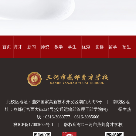
育才概况
新闻中心
师资团队
教学教研
学生成长
优秀毕业生
党群建设
留学中心
招生招聘
首页
北校区地址：燕郊国家高新技术开发区潮白大街3号 | 南校区地
址：燕郊行宫西大街324号(交通运输部管理干部学院内) | 招生热
线：0316-3080777、0316-3085666
冀ICP备17003675号-1
|
版权所有©三河市燕郊育才学校