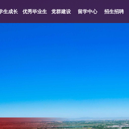
学生成长
优秀毕业生
党群建设
留学中心
招生招聘