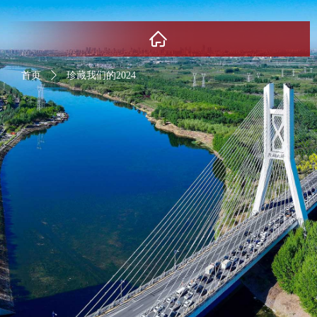
ꀇ
首页
ꄲ
珍藏我们的2024