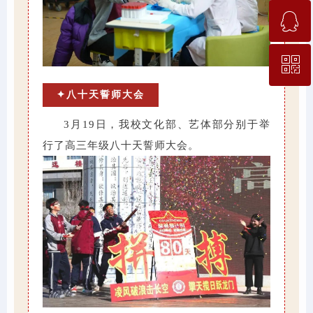
ꁗ
03163080777
ꀥ
QQ客服
✦八十天誓师大会
微信二维码
3月19日，我校文化部、艺体部分别于举
行了高三年级八十天誓师大会。